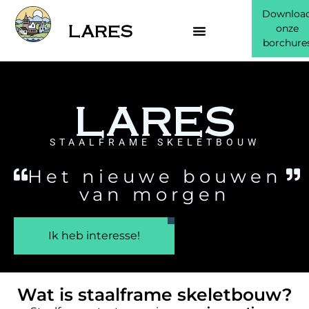
Downloa
LARES
onze
borchure
LARES
STAALFRAME SKELETBOUW
Het nieuwe bouwen
van morgen
Ik heb interesse!
Wat is staalframe skeletbouw?