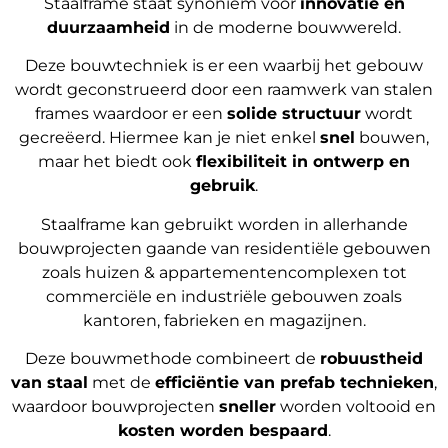
Staalframe staat synoniem voor
innovatie en
duurzaamheid
in de moderne bouwwereld.
Deze bouwtechniek is er een waarbij het gebouw
wordt geconstrueerd door een raamwerk van stalen
frames waardoor er een
solide structuur
wordt
gecreëerd. Hiermee kan je niet enkel
snel
bouwen,
maar het biedt ook
flexibiliteit in ontwerp en
gebruik
.
Staalframe kan gebruikt worden in allerhande
bouwprojecten gaande van residentiële gebouwen
zoals huizen & appartementencomplexen tot
commerciële en industriële gebouwen zoals
kantoren, fabrieken en magazijnen.
Deze bouwmethode combineert de
robuustheid
van staal
met de
efficiëntie van prefab technieken
,
waardoor bouwprojecten
sneller
worden voltooid en
kosten worden bespaard
.