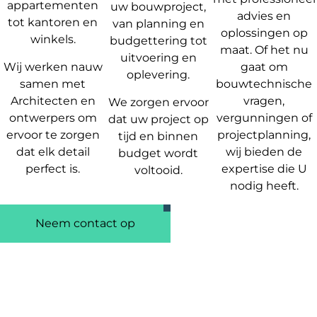
appartementen
uw bouwproject,
advies en
tot kantoren en
van planning en
oplossingen op
winkels.
budgettering tot
maat. Of het nu
uitvoering en
Wij werken nauw
gaat om
oplevering.
samen met
bouwtechnische
Architecten en
vragen,
We zorgen ervoor
ontwerpers om
vergunningen of
dat uw project op
ervoor te zorgen
projectplanning,
tijd en binnen
dat elk detail
wij bieden de
budget wordt
perfect is.
expertise die U
voltooid.
nodig heeft.
Neem contact op