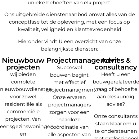
unieke behoeften van elk project.
Ons uitgebreide dienstenaanbod omvat alles van de
conceptfase tot de oplevering, met een focus op
kwaliteit, veiligheid en klanttevredenheid
Hieronder vindt U een overzicht van onze
belangrijkste diensten:
Nieuwbouw
Projectmanagement
Advies &
projecten
consultancy
Succesvol
wij bieden
Heeft u een
bouwen begint
complete
bouwgerelateerd
met effectief
nieuwbouwdiensten
vraag of behoefte
projectmanagment.
voor zowel
aan deskundig
Onze ervaren
residentiële als
advies?
projectmanagers
commerciële
zorgen voor een
Onze consultants
projecten. Van
naadloze
staan klaar om u
eensgezinswoningen
coördinatie van
te ondersteunen
en
alle aspecten van
met professioneel