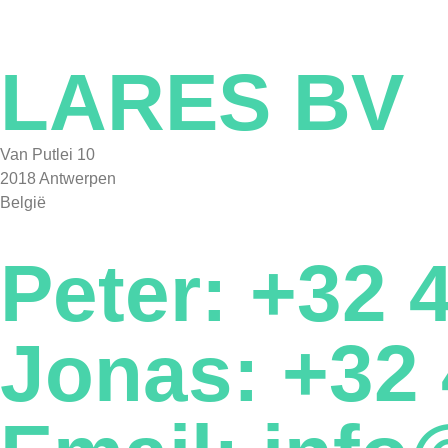
LARES BV
Van Putlei 10
2018 Antwerpen
België
Peter: +32 
Jonas: +32 