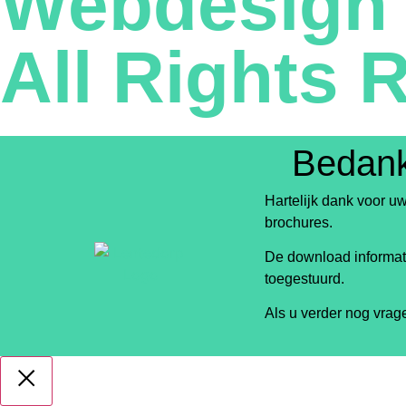
Webdesign 
All Rights 
Bedank
Hartelijk dank voor u
brochures.
De download informati
toegestuurd.
Als u verder nog vrage