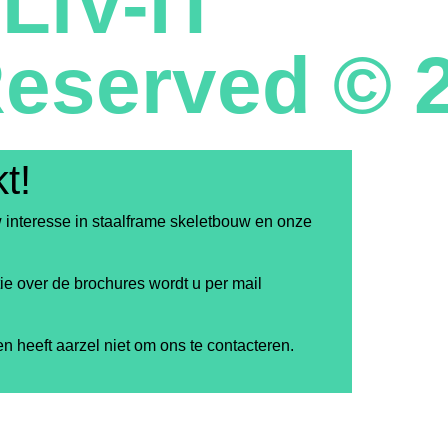
LiV-IT
Reserved © 
t!
w interesse in staalframe skeletbouw en onze
e over de brochures wordt u per mail
n heeft aarzel niet om ons te contacteren.