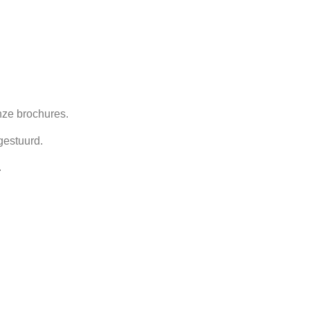
nze brochures.
gestuurd.
.