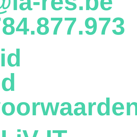
@la-res.be
84.877.973
id
id
voorwaarde